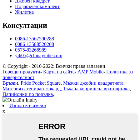
Джобен квадрат
Подаръчен комплект
Жилетка
Консултации
0086-13567590288
0086-13588520208
0575-83266989
yili05@chinayilitie.com
© Copyright - 2010-2022: Всички права запазени.
Горещи продукти
-
Карта на сайта
-
AMP Mobile
-
Политика за
поверителност
Връзки
,
Pride Pocket Square
,
Мъжки джобни квадратчета
,
Материя сатениран жакард
,
Тъкана копринена вратовръзка
,
Папийонки по поръчка
,
Изпратете имейл
x