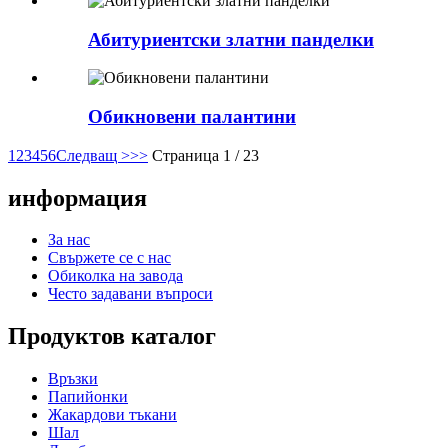
Абитуриентски златни панделки
Обикновени палантини
1
2
3
4
5
6
Следващ >
>>
Страница 1 / 23
информация
За нас
Свържете се с нас
Обиколка на завода
Често задавани въпроси
Продуктов каталог
Връзки
Папийонки
Жакардови тъкани
Шал