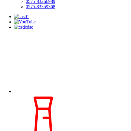
0575-83266989
0575-83359368