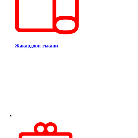
Жакардови тъкани