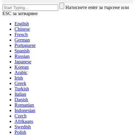
Натиснете enter за търсене или
ESC за затваряне
English
Chinese
French
German
Portuguese
Spanish
Russian
Japanese
Korean
Arabic
Irish
Greek
Turkish
Italian
Danish
Romanian
Indonesian
Czech
Afrikaans
Swedish
Polish