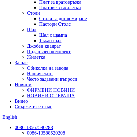
Плат за вратовръзка
Платове за жилетки
Столи
Столи за дипломиране
Пастори Столс
Шал
Шал с щампа
Тъкан шал
Джобен квадрат
Подаръчен комплект
Жилетка
За нас
Обиколка на завода
Нашия екип
Често задавани въпроси
Новини
ФИРМЕНИ НОВИНИ
НОВИНИ ОТ БРАША
Видео
Свържете се с нас
English
0086-13567590288
0086-13588520208