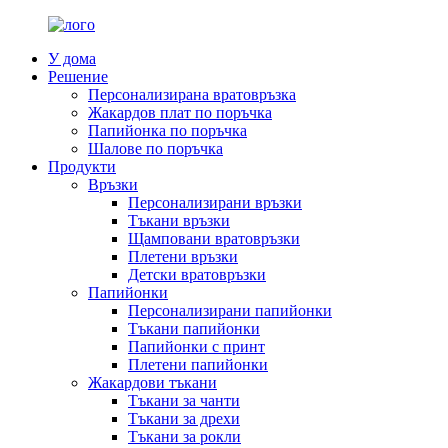
У дома
Решение
Персонализирана вратовръзка
Жакардов плат по поръчка
Папийонка по поръчка
Шалове по поръчка
Продукти
Връзки
Персонализирани връзки
Тъкани връзки
Щамповани вратовръзки
Плетени връзки
Детски вратовръзки
Папийонки
Персонализирани папийонки
Тъкани папийонки
Папийонки с принт
Плетени папийонки
Жакардови тъкани
Тъкани за чанти
Тъкани за дрехи
Тъкани за рокли