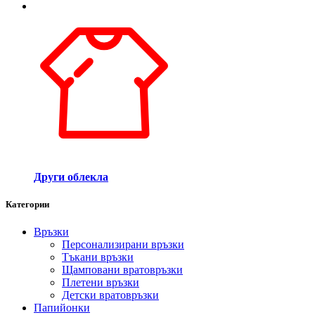
Други облекла
Категории
Връзки
Персонализирани връзки
Тъкани връзки
Щамповани вратовръзки
Плетени връзки
Детски вратовръзки
Папийонки