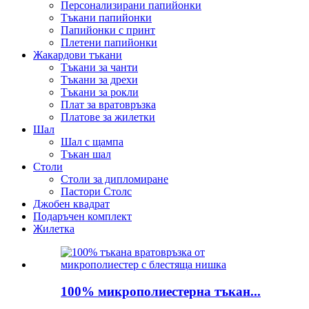
Персонализирани папийонки
Тъкани папийонки
Папийонки с принт
Плетени папийонки
Жакардови тъкани
Тъкани за чанти
Тъкани за дрехи
Тъкани за рокли
Плат за вратовръзка
Платове за жилетки
Шал
Шал с щампа
Тъкан шал
Столи
Столи за дипломиране
Пастори Столс
Джобен квадрат
Подаръчен комплект
Жилетка
100% микрополиестерна тъкан...