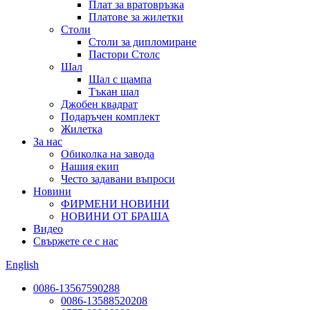
Плат за вратовръзка
Платове за жилетки
Столи
Столи за дипломиране
Пастори Столс
Шал
Шал с щампа
Тъкан шал
Джобен квадрат
Подаръчен комплект
Жилетка
За нас
Обиколка на завода
Нашия екип
Често задавани въпроси
Новини
ФИРМЕНИ НОВИНИ
НОВИНИ ОТ БРАША
Видео
Свържете се с нас
English
0086-13567590288
0086-13588520208