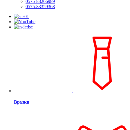
0575-83266989
0575-83359368
Връзки