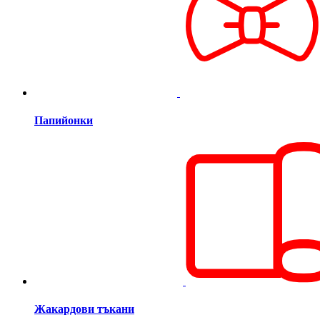
Папийонки
Жакардови тъкани