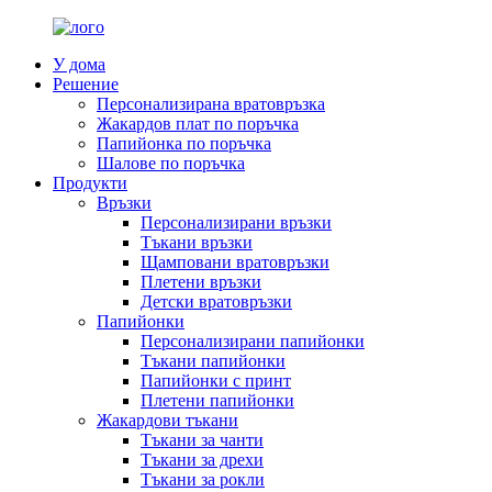
У дома
Решение
Персонализирана вратовръзка
Жакардов плат по поръчка
Папийонка по поръчка
Шалове по поръчка
Продукти
Връзки
Персонализирани връзки
Тъкани връзки
Щамповани вратовръзки
Плетени връзки
Детски вратовръзки
Папийонки
Персонализирани папийонки
Тъкани папийонки
Папийонки с принт
Плетени папийонки
Жакардови тъкани
Тъкани за чанти
Тъкани за дрехи
Тъкани за рокли