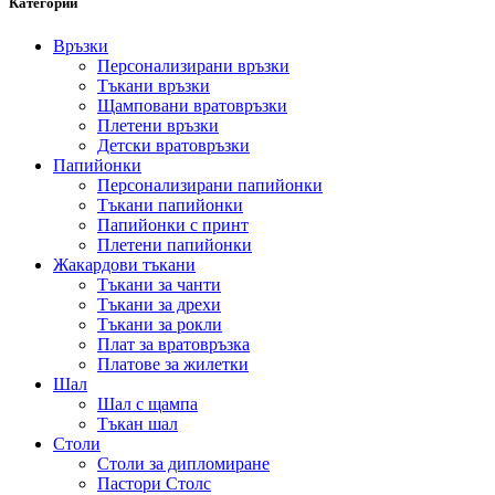
Категории
Връзки
Персонализирани връзки
Тъкани връзки
Щамповани вратовръзки
Плетени връзки
Детски вратовръзки
Папийонки
Персонализирани папийонки
Тъкани папийонки
Папийонки с принт
Плетени папийонки
Жакардови тъкани
Тъкани за чанти
Тъкани за дрехи
Тъкани за рокли
Плат за вратовръзка
Платове за жилетки
Шал
Шал с щампа
Тъкан шал
Столи
Столи за дипломиране
Пастори Столс